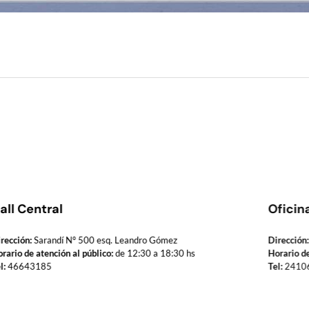
all Central
Oficin
rección:
Sarandí Nº 500 esq. Leandro Gómez
Dirección:
rario de atención al público:
de 12:30 a 18:30 hs
Horario de
l:
46643185
Tel:
2410