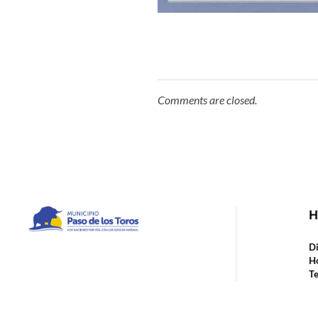
Comments are closed.
H
Municipio de Paso de los Toros
Hoy haciendo para vos, con los ojos en mañana
Di
Ho
Te