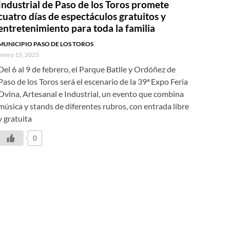
Industrial de Paso de los Toros promete
cuatro días de espectáculos gratuitos y
entretenimiento para toda la familia
MUNICIPIO PASO DE LOS TOROS
enero 15, 2025
Del 6 al 9 de febrero, el Parque Batlle y Ordóñez de
Paso de los Toros será el escenario de la 39ª Expo Feria
Ovina, Artesanal e Industrial, un evento que combina
música y stands de diferentes rubros, con entrada libre
y gratuita
0