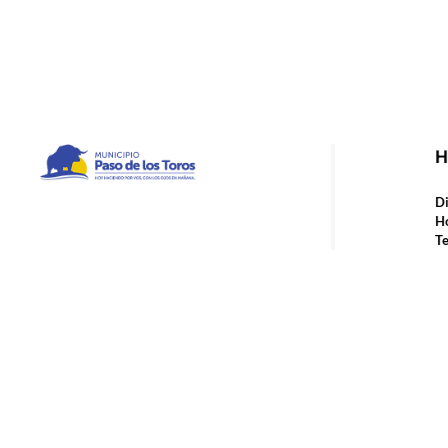
H
Municipio de Paso de los Toros
Hoy haciendo para vos, con los ojos en mañana
Di
Ho
Te