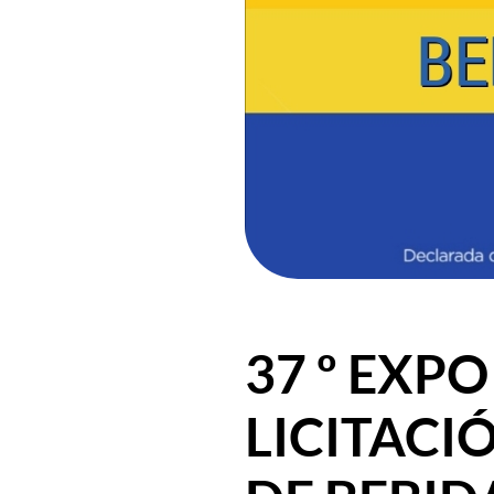
37 º EXP
LICITACI