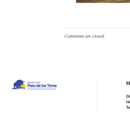
Comments are closed.
H
Municipio de Paso de los Toros
Hoy haciendo para vos, con los ojos en mañana
Di
Ho
Te