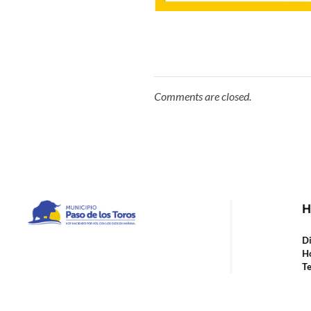
Comments are closed.
H
Municipio de Paso de los Toros
Hoy haciendo para vos, con los ojos en mañana
Di
Ho
Te