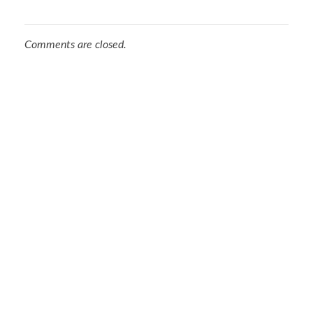
Comments are closed.
Municipio de Paso de los Toros
Hoy haciendo para vos, con los ojos en mañana
Hall Central
Dirección:
Sarandí Nº 500 esq. Leandro Gómez
Horario de atención al público:
de 12:30 a 18:30 hs
Tel:
46643185