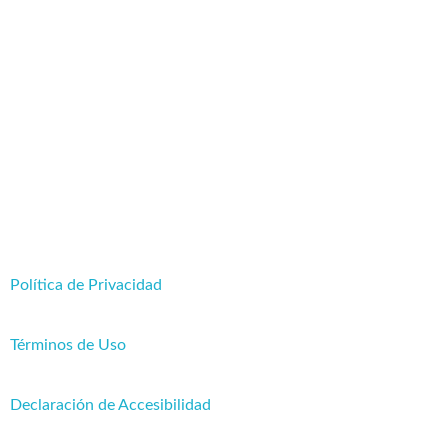
Oficina En Montevideo
Dirección:
Maldonado 1959
Horario de atención al público:
de 12:30 a 18:30 hs
Tel:
24106368
Política de Privacidad
Términos de Uso
Declaración de Accesibilidad