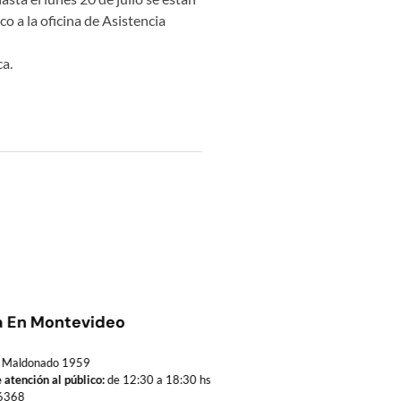
o a la oficina de Asistencia
ca.
a En Montevideo
Maldonado 1959
 atención al público:
de 12:30 a 18:30 hs
6368