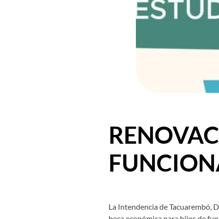
RENOVACI
FUNCION
La Intendencia de Tacuarembó, Dir
beca económica para hijos de func