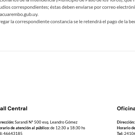
udios correspondientes; éstas deben enviarse por correo electrónic
@tacuarembo.gub.uy.
egar la correspondiente constancia se le retendrá el pago de la be
all Central
Oficin
rección:
Sarandí Nº 500 esq. Leandro Gómez
Dirección:
rario de atención al público:
de 12:30 a 18:30 hs
Horario de
l:
46643185
Tel:
2410