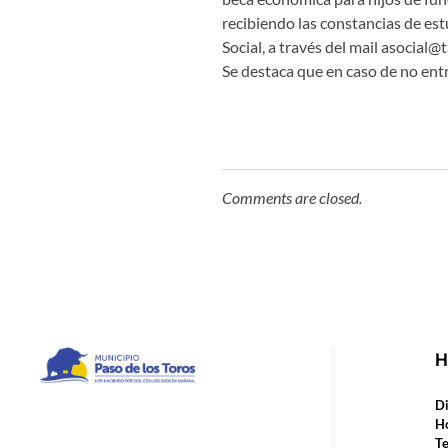
recibiendo las constancias de est
Social, a través del mail asocial
Se destaca que en caso de no entr
Comments are closed.
H
Municipio de Paso de los Toros
Hoy haciendo para vos, con los ojos en mañana
Di
Ho
Te