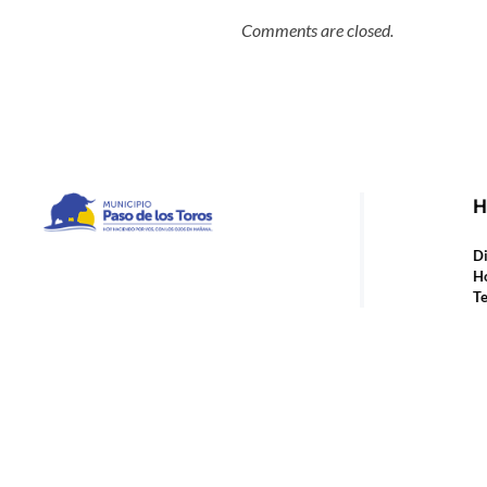
Comments are closed.
H
Municipio de Paso de los Toros
Hoy haciendo para vos, con los ojos en mañana
Di
Ho
Te