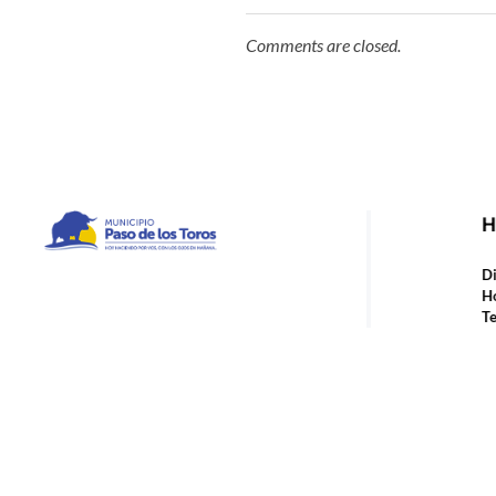
Comments are closed.
H
Municipio de Paso de los Toros
Hoy haciendo para vos, con los ojos en mañana
Di
Ho
Te