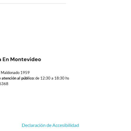
a En Montevideo
Maldonado 1959
 atención al público:
de 12:30 a 18:30 hs
6368
Declaración de Accesibilidad