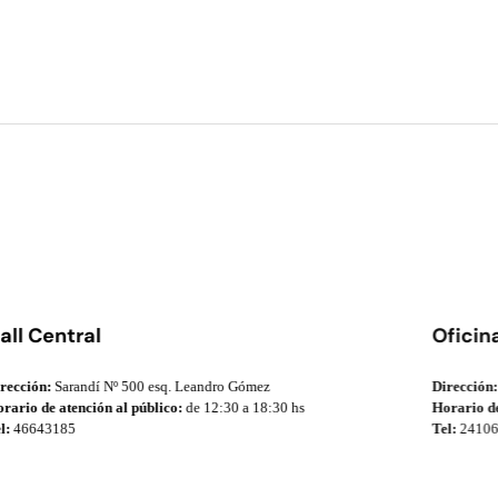
all Central
Oficin
rección:
Sarandí Nº 500 esq. Leandro Gómez
Dirección:
rario de atención al público:
de 12:30 a 18:30 hs
Horario de
l:
46643185
Tel:
24106