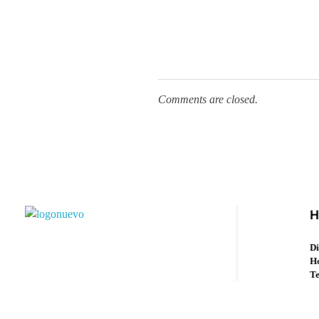
Comments are closed.
H
Municipio de Paso de los Toros
Hoy haciendo para vos, con los ojos en mañana
Di
Ho
Te