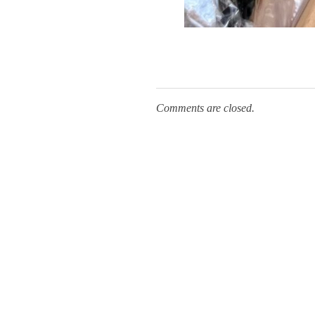
Comments are closed.
H
Municipio de Paso de los Toros
Hoy haciendo para vos, con los ojos en mañana
Di
Ho
Te