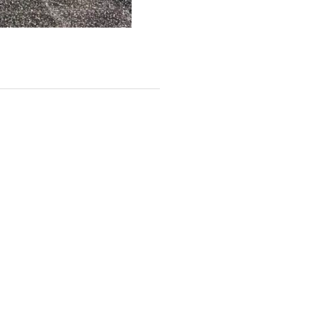
a En Montevideo
Maldonado 1959
 atención al público:
de 12:30 a 18:30 hs
368