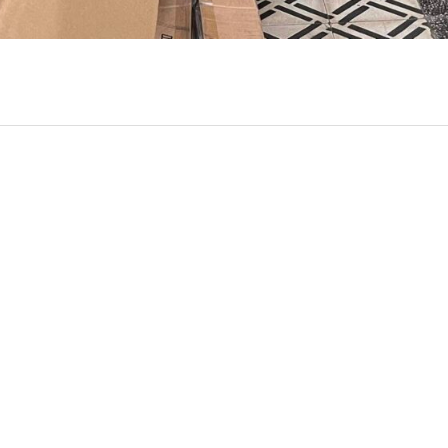
all Central
Oficin
rección:
Sarandí Nº 500 esq. Leandro Gómez
Dirección:
rario de atención al público:
de 12:30 a 18:30 hs
Horario de
l:
46643185
Tel:
24106