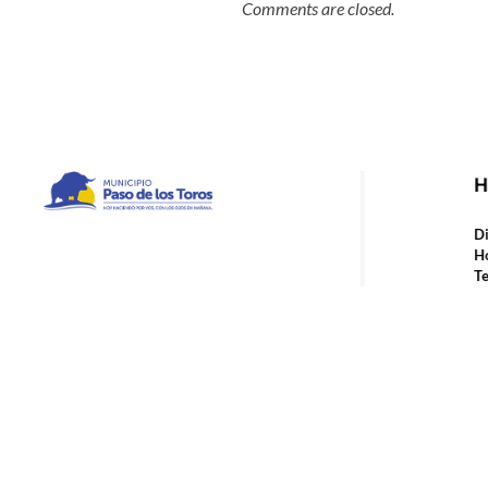
Comments are closed.
H
Municipio de Paso de los Toros
Hoy haciendo para vos, con los ojos en mañana
Di
Ho
Te