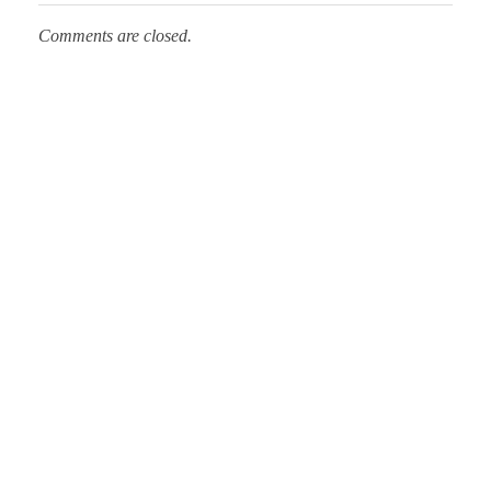
Comments are closed.
Municipio de Paso de los Toros
Hoy haciendo para vos, con los ojos en mañana
Hall Central
Dirección:
Sarandí Nº 500 esq. Leandro Gómez