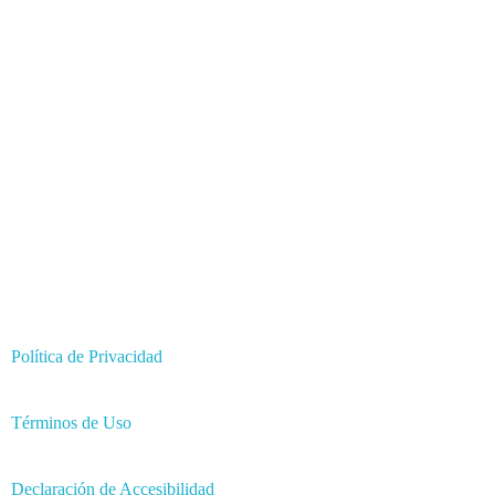
Horario de atención al público:
de 12:30 a 18:30 hs
Tel:
46643185
Oficina En Montevideo
Dirección:
Maldonado 1959
Horario de atención al público:
de 12:30 a 18:30 hs
Tel:
24106368
Política de Privacidad
Términos de Uso
Declaración de Accesibilidad