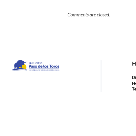
Comments are closed.
H
Municipio de Paso de los Toros
Hoy haciendo para vos, con los ojos en mañana
Di
Ho
Te