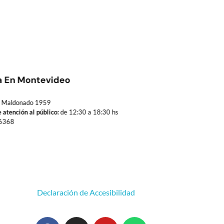
a En Montevideo
Maldonado 1959
 atención al público:
de 12:30 a 18:30 hs
6368
Declaración de Accesibilidad