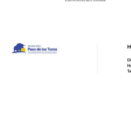
H
Municipio de Paso de los Toros
Hoy haciendo para vos, con los ojos en mañana
Di
Ho
Te