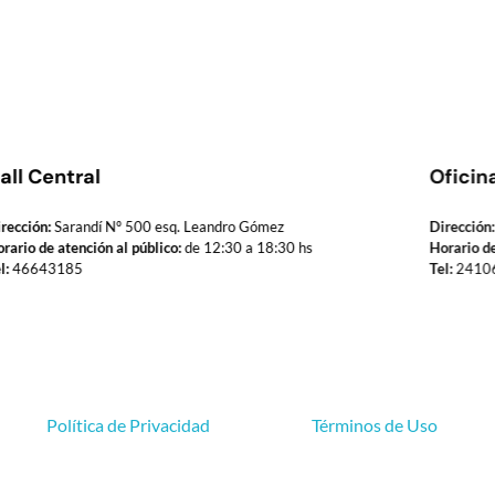
all Central
Oficin
rección:
Sarandí Nº 500 esq. Leandro Gómez
Dirección:
rario de atención al público:
de 12:30 a 18:30 hs
Horario de
l:
46643185
Tel:
2410
Política de Privacidad
Términos de Uso